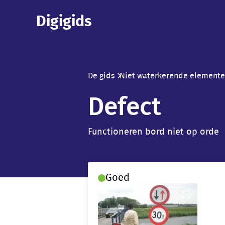
Skip
Digigids
to
main
content
De gids
Niet waterkerende element
Breadcrumb
Defect
Functioneren bord niet op orde
Goed