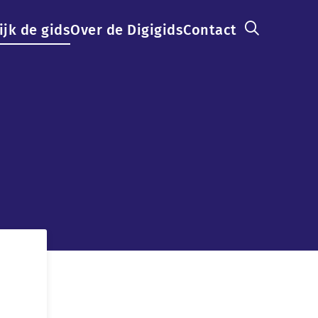
ijk de gids
Over de Digigids
Contact
ation