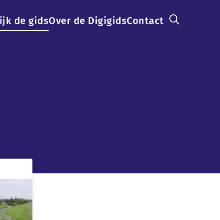
ijk de gids
Over de Digigids
Contact
ation