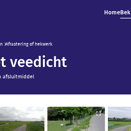
Main
Home
Bek
navig
en
Afrastering of hekwerk
et veedicht
 afsluitmiddel