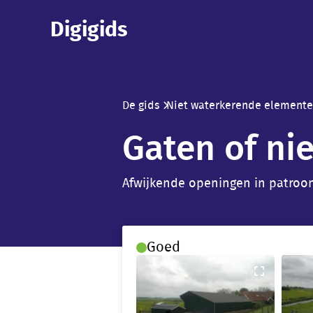
Skip
Digigids
to
main
content
De gids
Niet waterkerende element
Breadcrumb
Gaten of ni
Afwijkende openingen in patroon
Goed